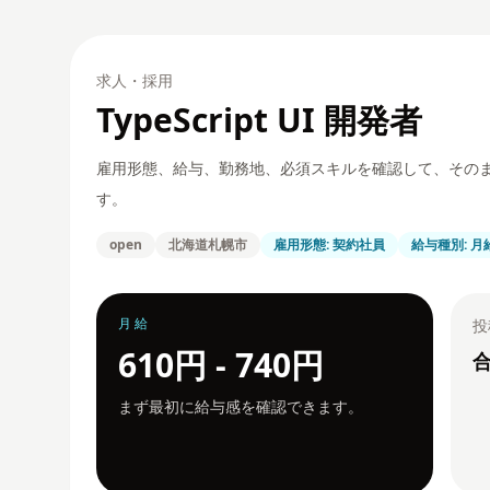
求人・採用
TypeScript UI 開発者
雇用形態、給与、勤務地、必須スキルを確認して、その
す。
open
北海道札幌市
雇用形態: 契約社員
給与種別: 月
月給
投
610円 - 740円
合
まず最初に給与感を確認できます。