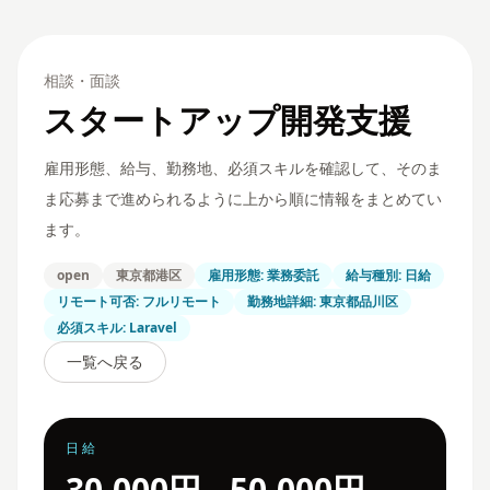
相談・面談
スタートアップ開発支援
雇用形態、給与、勤務地、必須スキルを確認して、そのま
ま応募まで進められるように上から順に情報をまとめてい
ます。
open
東京都港区
雇用形態: 業務委託
給与種別: 日給
リモート可否: フルリモート
勤務地詳細: 東京都品川区
必須スキル: Laravel
一覧へ戻る
日給
30,000円 - 50,000円