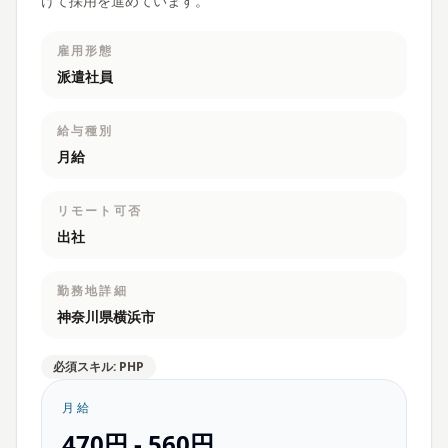
けて採用を進めています。
雇用形態
派遣社員
給与種別
月給
リモート可否
出社
勤務地詳細
神奈川県横浜市
必須スキル: PHP
月給
470円 - 560円